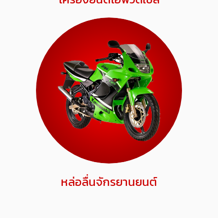
หล่อลื่นจักรยานยนต์