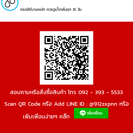
กรณีใช้งานหนัก ควรดูน้ำกลั่นทุก 15 วัน
สอบถามหรือสั่งซื้อสินค้า โทร 092 - 393 - 5533
Scan QR Code หรือ Add LINE ID : @912zxpnn หรือ
เพิ่มเพื่อนง่ายๆ คลิ๊ก