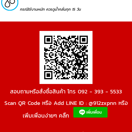
กรณีใช้งานหนัก ควรดูน้ำกลั่นทุก 15 วัน
สอบถามหรือสั่งซื้อสินค้า โทร 092 - 393 - 5533
Scan QR Code หรือ Add LINE ID : @912zxpnn หรือ
เพิ่มเพื่อนง่ายๆ คลิ๊ก